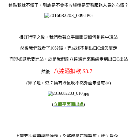
這點我就不懂了，到底是不會多收錢還是要看服務人員的心情？
掛好行李之後，我們看著立平面圖要如何到達中環站
然後我們就看了10分鐘，完成找不到出口C該怎麼走
而證據顯示要進站，於是我們刷八達通進來循線走到出口C出站
八達通扣款 $3.7
然後...
...
(算了啦，$3.7 換有冷氣吹不然外面走會乾掉)
(
立體平面圖出處
)
上環要往這顆樹開始走，全部都是石階路阿，哇ㄟ昏企...