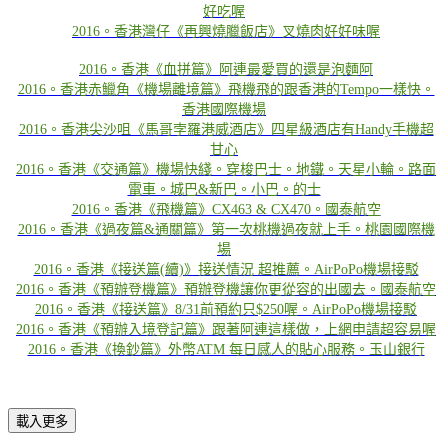
好吃喔
2016。香港灣仔《再興燒臘飯店》叉燒肉好好味喔
2016。香港《血拼篇》阿連最愛買的還是泡麵阿
2016。香港赤鱲角《機場離境篇》飛機飛的跟香港的Tempo一樣快。
香港國際機場
2016。香港尖沙咀《馬哥孛羅港威酒店》四星級酒店有Handy手機超
甘心
2016。香港《交通篇》機場快綫。穿梭巴士。地鐵。天星小輪。路面
電車。城巴&新巴。小巴。的士
2016。香港《飛機篇》CX463 & CX470。國泰航空
2016。香港《過夜篇&通關篇》第一次桃機過夜就上手。桃園國際機
場
2016。香港《接送篇(續)》接送情況 超推薦。AirPoPo機場接駁
2016。香港《預辦登機篇》預辦登機讓你更從容的出國去。國泰航空
2016。香港《接送篇》8/31前預約只$250喔。AirPoPo機場接駁
2016。香港《預辦入境登記篇》跟著阿連這樣做，上網申請超容易喔
2016。香港《換鈔篇》外幣ATM 每日感人的貼心服務。玉山銀行
載入更多