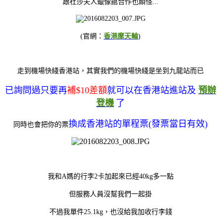
跟杜莎夫人蠟像館合作也頗怪...
(官網：
香港摩天輪
)
走到機場快綫香港站，其實我們的機場快綫是坐到九龍站而已
已詢問過只要再
補$10差額
就可以在香港站進站及
預辦
登機
了
換成香港站的單程票(發票當日有效)
同時也會把你的票
我和A媽的行李2卡加起來已經40kg多一點
但服務人員沒幫我們一起掛
不過我單件25.1kg，也沒給我加收行李錢