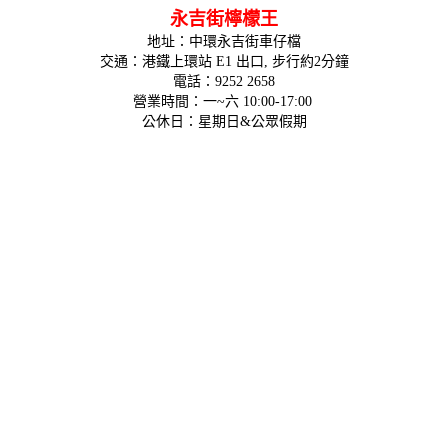
永吉街檸檬王
地址：中環永吉街車仔檔
交通：港鐵上環站 E1 出口, 步行約2分鐘
電話：9252 2658
營業時間：一~六 10:00-17:00
公休日：星期日&公眾假期