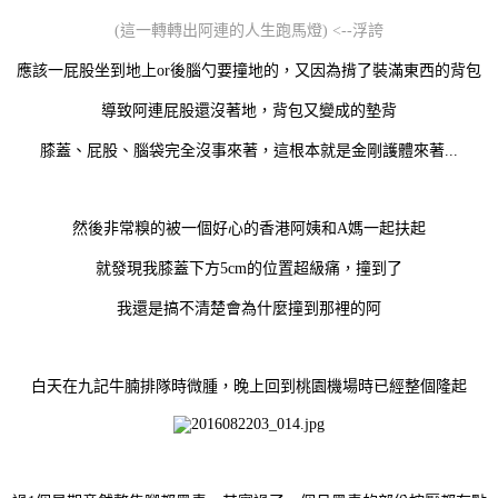
(這一轉轉出阿連的人生跑馬燈) <--浮誇
應該一屁股坐到地上or後腦勺要撞地的，又因為揹了裝滿東西的背包
導致阿連屁股還沒著地，背包又變成的墊背
膝蓋、屁股、腦袋完全沒事來著，這根本就是金剛護體來著...
然後非常糗的被一個好心的香港阿姨和A媽一起扶起
就發現我膝蓋下方5cm的位置超級痛，撞到了
我還是搞不清楚會為什麼撞到那裡的阿
白天在九記牛腩排隊時微腫，晚上回到桃園機場時已經整個隆起