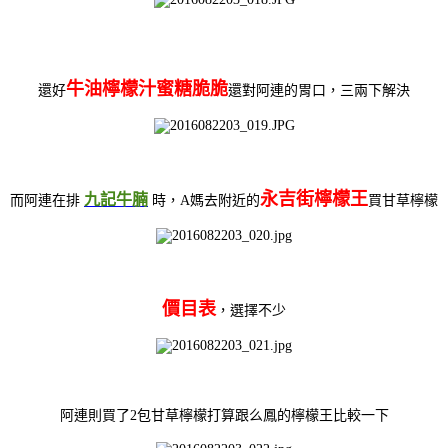
牛油檸檬汁蜜糖脆脆
還好
還對阿連的胃口，三兩下解決
永吉街檸檬王
九記牛腩
而阿連在排
時，A媽去附近的
買甘草檸檬
價目表
，選擇不少
阿連則買了2包甘草檸檬打算跟么鳳的檸檬王比較一下