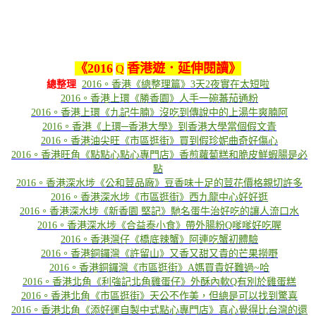
《
2016
香港遊．延伸閱讀
》
Q
總整理
2016。香港《總整理篇》3天2夜實在太短啦
2016。香港上環《勝香園》人手一碗蕃茄通粉
2016。香港上環《九記牛腩》沒吃到傳說中的上湯牛爽腩阿
2016。香港《上環─香港大學》到香港大學當個假文青
2016。香港油尖旺《市區逛街》買到假珍妮曲奇好傷心
2016。香港旺角《點點心點心專門店》香煎蘿蔔糕和脆皮鮮蝦腸是必
點
2016。香港深水埗《公和荳品廠》豆香味十足的荳花價格親切許多
2016。香港深水埗《市區逛街》西九龍中心好好逛
2016。香港深水埗《新香園 堅記》馳名蛋牛治好吃的讓人流口水
2016。香港深水埗《合益泰小食》帶外腸粉Q嗲嗲好吃喔
2016。香港灣仔《橋底辣蟹》阿連吃蟹初體驗
2016。香港銅鑼灣《許留山》又香又甜又貴的芒果撈嘢
2016。香港銅鑼灣《市區逛街》A媽買貴好難過~哈
2016。香港北角《利強記北角雞蛋仔》外酥內軟Q有別於雞蛋糕
2016。香港北角《市區逛街》天公不作美，但總是可以找到驚喜
2016。香港北角《添好運自製中式點心專門店》真心覺得比台灣的還