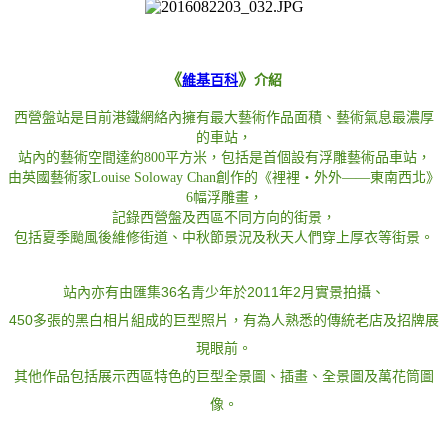
《
》
維基百科
介紹
西營盤站是目前港鐵網絡內擁有最大藝術作品面積、藝術氣息最濃厚
的車站，
站內的藝術空間達約800平方米，包括是首個設有浮雕藝術品車站，
由英國藝術家Louise Soloway Chan創作的《裡裡‧外外——東南西北》
6幅浮雕畫，
記錄西營盤及西區不同方向的街景，
包括夏季颱風後維修街道、中秋節景況及秋天人們穿上厚衣等街景。
站內亦有由匯集36名青少年於2011年2月實景拍攝、
450多張的黑白相片組成的巨型照片，
有為人熟悉的傳統老店及招牌展
現眼前。
其他作品包括展示西區特色的巨型全景圖、插畫、全景圖及萬花筒圖
像。