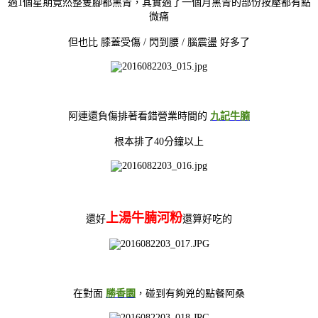
過1個星期竟然整隻腳都黑青，其實過了一個月黑青的部份按壓都有點
微痛
但也比 膝蓋受傷 / 閃到腰 / 腦震盪 好多了
阿連還負傷排著看錯營業時間的
九記牛腩
根本排了40分鐘以上
上湯牛腩河粉
還好
還算好吃的
在對面
勝香園
，碰到有夠兇的點餐阿桑