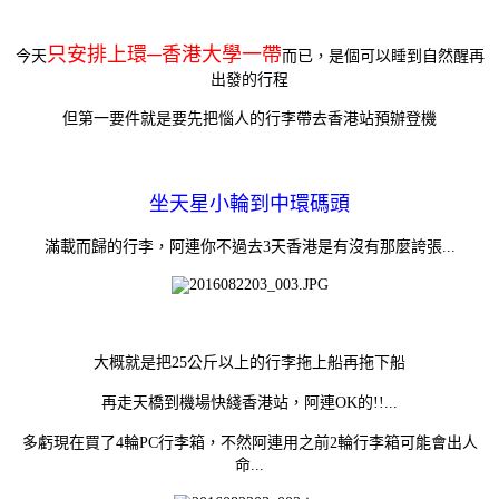
只安排上環─香港大學一帶
今天
而已，是個可以睡到自然醒再
出發的行程
但第一要件就是要先把惱人的行李帶去香港站預辦登機
坐天星小輪到中環碼頭
滿載而歸的行李，阿連你不過去3天香港是有沒有那麼誇張...
大概就是把25公斤以上的行李拖上船再拖下船
再走天橋到機場快綫香港站，阿連OK的!!...
多虧現在買了4輪PC行李箱，不然阿連用之前2輪行李箱可能會出人
命...