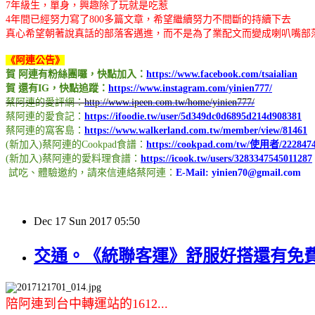
7年級生，單身，興趣除了玩就是吃惹
4年間已經努力寫了800多篇文章，希望繼續努力不間斷的持續下去
真心希望朝著說真話的部落客邁進，而不是為了業配文而變成喇叭嘴部落客
《阿連公告》
賀
阿連有粉絲團囉，快點加入：
https://www.facebook.com/tsaialian
賀
還有IG，快點追蹤：
https://www.instagram.com/yinien777/
蔡阿連的愛評網：
http://www.ipeen.com.tw/home/yinien777/
蔡阿連的愛食記：
https://ifoodie.tw/user/5d349dc0d6895d214d908381
蔡阿連的窩客島：
https://www.walkerland.com.tw/member/view/81461
(新加入)蔡阿連的Cookpad食譜：
https://cookpad.com/tw/使用者/222847
(新加入)蔡阿連的愛料理食譜：
https://icook.tw/users/3283347545011287
試吃、體驗邀約，請來信連絡蔡阿連：
E-Mail: yinien70@gmail.com
Dec
17
Sun
2017
05:50
交通。《統聯客運》舒服好搭還有免費4
陪阿連到台中轉運站的1612...