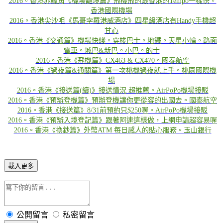
2016。香港赤鱲角《機場離境篇》飛機飛的跟香港的Tempo一樣快。
香港國際機場
2016。香港尖沙咀《馬哥孛羅港威酒店》四星級酒店有Handy手機超
甘心
2016。香港《交通篇》機場快綫。穿梭巴士。地鐵。天星小輪。路面
電車。城巴&新巴。小巴。的士
2016。香港《飛機篇》CX463 & CX470。國泰航空
2016。香港《過夜篇&通關篇》第一次桃機過夜就上手。桃園國際機
場
2016。香港《接送篇(續)》接送情況 超推薦。AirPoPo機場接駁
2016。香港《預辦登機篇》預辦登機讓你更從容的出國去。國泰航空
2016。香港《接送篇》8/31前預約只$250喔。AirPoPo機場接駁
2016。香港《預辦入境登記篇》跟著阿連這樣做，上網申請超容易喔
2016。香港《換鈔篇》外幣ATM 每日感人的貼心服務。玉山銀行
載入更多
公開留言
私密留言