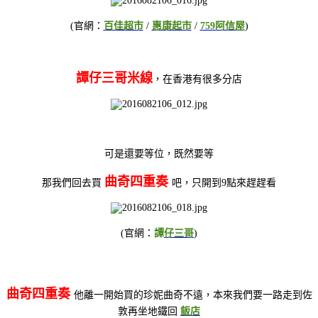
(官網：
百佳超市
/
惠康起市
/
759阿信屋
)
譚仔三哥米線
，在香港有很多分店
可是還要等位，既然要等
曲奇四重奏
那我們回去買
吧，只開到9點來趕趕看
(官網：
譚
仔三哥
)
曲奇四重奏
他離一開始買的珍妮曲奇不遠，本來我們要一路走到佐
敦再坐地鐵回
飯店