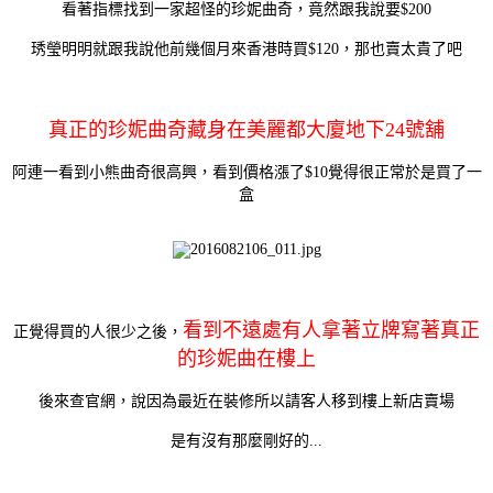
看著指標找到一家超怪的珍妮曲奇，竟然跟我說要$200
琇瑩明明就跟我說他前幾個月來香港時買$120，那也賣太貴了吧
真正的珍妮曲奇藏身在美麗都大廈地下24號舖
阿連一看到小熊曲奇很高興，看到價格漲了$10覺得很正常於是買了一
盒
看到不遠處有人拿著立牌寫著真正
正覺得買的人很少之後，
的珍妮曲在樓上
後來查官網，說因為最近在裝修所以請客人移到樓上新店賣場
是有沒有那麼剛好的...