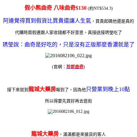
假小熊曲奇 八味曲奇$130
(約NT$534.3)
阿連覺得買到假貨比買貴還讓人生氣
，買貴起碼他還是真的
代購時買假連跟人家收錢都不好意思，真接送接琇瑩吃了
琇瑩說：曲奇是好吃的，只是沒有正版那麼香濃就是了
(官網：
珍妮曲奇
)
龍城大藥房
只營業到晚上10點
接下來就到
報到了，因為他
所以得要先買好再去逛街
龍城大藥房
，滿滿都是來搶貨的客人