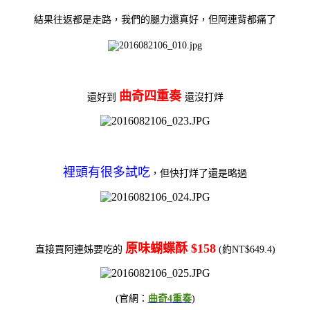
結果往返都是走路，我們的腿力還真好，但阿連背都痛了
曲奇四重奏
還好到
還沒打烊
裡頭有很多試吃
，但快打烊了還是略過
原味蝴蝶酥 $158
直接買阿連姊要吃的
(約NT$649.4)
(官網：
曲奇4重奏
)