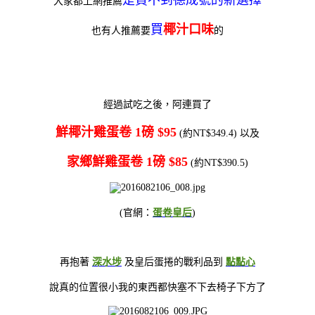
大家都上網推薦
買
椰汁口味
也有人推薦要
的
經過試吃之後，阿連買了
鮮椰汁雞蛋卷 1磅 $95
(約NT$349.4) 以及
家鄉鮮雞蛋卷 1磅 $85
(約NT$390.5)
(官網：
蛋卷皇后
)
再抱著
深水埗
及皇后蛋捲的戰利品到
點點心
說真的位置很小我的東西都快塞不下去椅子下方了