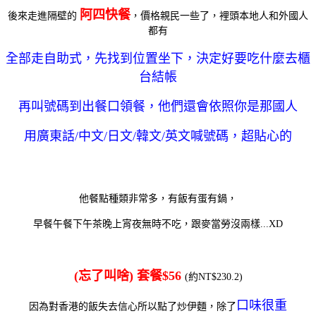
阿四快餐
後來走進隔壁的
，價格親民一些了，裡頭本地人和外國人
都有
全部走自助式，先找到位置坐下，決定好要吃什麼去櫃
台結帳
再叫號碼到出餐口領餐，他們還會依照你是那國人
用廣東話/中文/日文/韓文/英文喊號碼，超貼心的
他餐點種類非常多，有飯有蛋有鍋，
早餐午餐下午茶晚上宵夜無時不吃，跟麥當勞沒兩樣...XD
(忘了叫啥) 套餐$56
(約NT$230.2)
口味很重
因為對香港的飯失去信心所以點了炒伊麵，除了