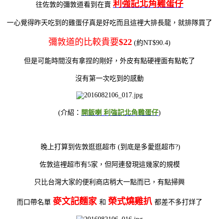
利強記北角雞蛋仔
往佐敦的彌敦道看到在賣
一心覺得昨天吃到的雞蛋仔真是好吃而且這裡大排長龍，就排隊買了
彌敦道的比較貴要
$22
(約NT$90.4)
但是可能時間沒有拿捏的剛好，外皮有點硬裡面有點乾了
沒有第一次吃到的感動
(介紹：
開飯喇 利強記北角雞蛋仔
)
晚上打算到佐敦逛逛超市 (到底是多愛逛超市?)
佐敦這裡超市有5家，但阿連發現這幾家的規模
只比台灣大家的便利商店稍大一點而已，有點掃興
麥文記麵家
榮式燒雞扒
而口帶名單
和
都差不多打烊了