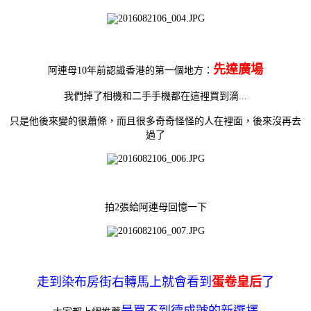
先達廣場
阿連母10年前認識香港的第一個地方：
我們掉了相機
和二手手機
都在這裡買到滴...
只是他後來變的很蕭條，而且很多奇奇怪怪的人在裡面，後來沒再去
過了
拍2張給阿連母回憶一下
走到染布房街右轉馬上就會看到
蛋卷皇后
了
是買不到德成號的新選擇