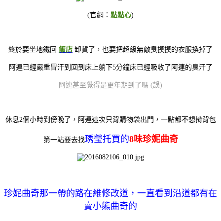
(官網：
點點心
)
終於要坐地鐵回
飯店
卸貨了，也要把超級無敵臭摸摸的衣服換掉了
阿連已經嚴重冒汗到回到床上躺下5分鐘床已經吸收了阿連的臭汗了
阿連甚至覺得是更年期到了嗎 (誤)
休息2個小時到傍晚了，阿連這次只背購物袋出門，一點都不想揹背包
琇瑩托買的
8味珍妮曲奇
第一站要去找
珍妮曲奇那一帶的路在維修改道，一直看到沿道都有在
賣小熊曲奇的