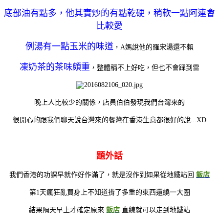
底部油有點多，他其實炒的有點乾硬，稍軟一點阿連會
比較愛
例湯有一點玉米的味道
，A媽說他的羅宋湯還不賴
凍奶茶的茶味頗重
，整體
稱不上好吃，但也不會踩到雷
晚上人比較少的關係，店員伯伯發現我們台灣來的
很開心的跟我們聊天說台灣來的餐灣在香港生意都很好的說...XD
題外話
我們香港的功課早就作好作滿了，就是沒作到如果從地鐵站回
飯店
第1天瘋狂亂買身上不知道揹了多重的東西還繞一大圈
結果隔天早上才確定原來
飯店
直線就可以走到地鐵站