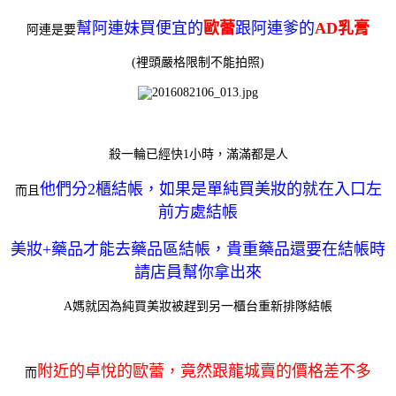
幫阿連妹買便宜的
歐蕾
跟阿連爹的
AD乳膏
阿連是要
(裡頭嚴格限制不能拍照)
殺一輪已經快1小時，滿滿都是人
他們分2櫃結帳，如果是單純買美妝的就在入口左
而且
前方處結帳
美妝+藥品才能去藥品區結帳，貴重藥品還要在結帳時
請店員幫你拿出來
A媽就因為純買美妝被趕到另一櫃台重新排隊結帳
附近的卓悅的歐蕾，竟然跟龍城賣的價格差不多
而