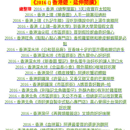
《
2016
香港遊．延伸閱讀
》
Q
總整理
2016。香港《總整理篇》3天2夜實在太短啦
2016。香港上環《勝香園》人手一碗蕃茄通粉
2016。香港上環《九記牛腩》沒吃到傳說中的上湯牛爽腩阿
2016。香港《上環─香港大學》到香港大學當個假文青
2016。香港油尖旺《市區逛街》買到假珍妮曲奇好傷心
2016。香港旺角《點點心點心專門店》香煎蘿蔔糕和脆皮鮮蝦腸是必
點
2016。香港深水埗《公和荳品廠》豆香味十足的荳花價格親切許多
2016。香港深水埗《市區逛街》西九龍中心好好逛
2016。香港深水埗《新香園 堅記》馳名蛋牛治好吃的讓人流口水
2016。香港深水埗《合益泰小食》帶外腸粉Q嗲嗲好吃喔
2016。香港灣仔《橋底辣蟹》阿連吃蟹初體驗
2016。香港銅鑼灣《許留山》又香又甜又貴的芒果撈嘢
2016。香港銅鑼灣《市區逛街》A媽買貴好難過~哈
2016。香港北角《利強記北角雞蛋仔》外酥內軟Q有別於雞蛋糕
2016。香港北角《市區逛街》天公不作美，但總是可以找到驚喜
2016。香港北角《添好運自製中式點心專門店》真心覺得比台灣的還
好吃喔
2016。香港灣仔《再興燒臘飯店》叉燒肉好好味喔
2016。香港《血拼篇》阿連最愛買的還是泡麵阿