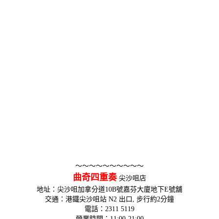
～～～～～～～～～～
曲奇四重奏
尖沙咀店
地址：尖沙咀加拿分道10B號嘉芬大廈地下E號舖
交通：港鐵尖沙咀站 N2 出口, 步行約2分鐘
電話：2311 5119
營業時間：11:00-21:00