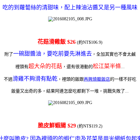
吃的到蘿蔔絲的清甜味，配上辣油沾醬又是另一種風味
花菇滑雞飯 $26
(約NT$106.9)
一碗甜醬油，要吃前要先淋進去
附了
，全加其實也不會太鹹
超大朵的花菇
松江菜半條
裡頭有
，還有很港動的
...
滑雞不夠滑有點乾
不過
，裡頭的飯跟
再興燒臘飯店
的一樣不好吃
飯量又出奇的多，結果阿連怎麼吃都剩下一堆，挑戰失敗了...
脆皮鮮蝦腸 $29
(約NT$119.2)
什麼叫脆皮? 因為裡頭的的蝦仁肉及芹菜是用米網紙包起