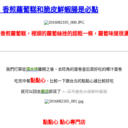
店》香煎蘿蔔糕和脆皮鮮蝦腸是必點
香煎蘿蔔糕，裡頭的蘿蔔絲挫的超粗一條，蘿蔔味道很濃厚
我們打算從
深水埗
離開之後，去旺角的蛋卷皇后買好吃的椰汁蛋卷
點點心
吃完中餐
，比較一下跟台北的點點心誰比較好吃
就可以回去
飯店
卸貨了
<--又不是生小孩缷什麼貨
點點心 點心專門店