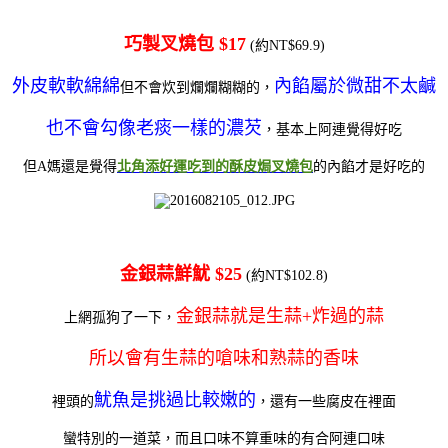
巧製叉燒包 $17
(約NT$69.9)
外皮軟軟綿綿
內餡屬於微甜不太鹹
但不會炊到爛爛糊糊的，
也不會勾像老痰一樣的濃芡
，
基本上阿連覺得好吃
但A媽還是覺得
北角添好運吃到的酥皮焗叉燒包
的內餡才是好吃的
金銀蒜鮮魷 $25
(約NT$102.8)
金銀蒜就是生蒜+炸過的蒜
上網孤狗了一下，
所以會有生蒜的嗆味和熟蒜的香味
魷魚是挑過比較嫩的
裡頭的
，還有一些腐皮在裡面
蠻特別的一道菜，而且口味不算重味的有合阿連口味