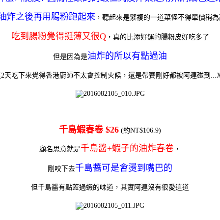
油炸之後再用腸粉跑起來
，聽起來是繁複的一道菜怪不得單價稍為
吃到腸粉覺得挺薄又很Q
，真的比添好運的腸粉皮好吃多了
油炸的所以有點過油
但是因為是
這2天吃下來覺得香港廚師不太會控制火候，還是帶賽剛好都被阿連碰到...X
千島蝦春卷 $26
(約NT$106.9)
千島醬+蝦子的油炸春卷
顧名思意就是
，
千島醬可是會燙到嘴巴的
剛咬下去
但千島醬有點蓋過蝦的味道，
其實阿連沒有很愛這道