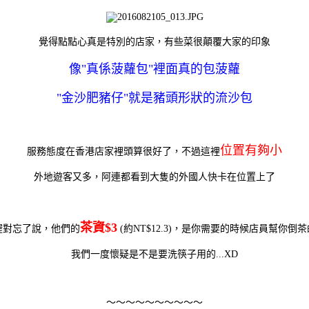
覺得點點心真是特別的店家，有些菜很顛覆大家的印象
像"真係菠蘿包"裡面真的包菠蘿
"金沙肥豬仔"就是豬頭形狀的流沙包
位置有夠小
服務態度在香港店家裡頭算很好了，不過這裡
外地遊客又多，阿連都看到大隻的外國人快卡在位置上了
茶資$3
喔對忘了說，他們的
(約NT$12.3)，是你需要的時候店員幫你倒茶
我們一度懷疑是不是要洗筷子用的...XD
～～～～～～～～～～