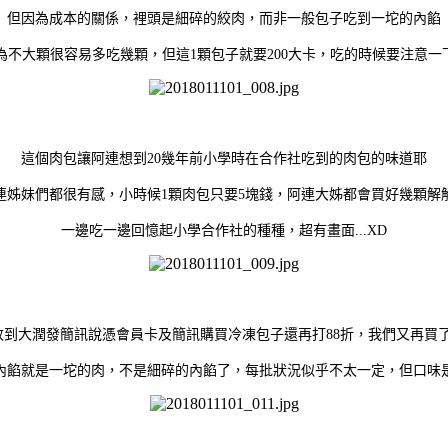
但因為成本的關係，裡頭是細碎的絞肉，而非一般包子吃到一坨的內餡
為不大顆很容易多吃幾顆，但這1顆包子就要200大卡，吃的時候要注意一下.
這個肉包讓阿連想到20幾年前小學時在合作社吃到的肉包的味道耶
連姊妹們都很有感，小時候1顆肉包只要5塊錢，阿連大姊都會買好幾顆解
一邊吃一邊回憶起小學合作社的種種，超有畫面...XD
收到大潤發簡訊說憑會員卡及簡訊購買冷凍包子還再打88折，我們又再買了
內餡就是一坨的肉，不是細碎的內餡了，每批狀況似乎不太一定，但口味