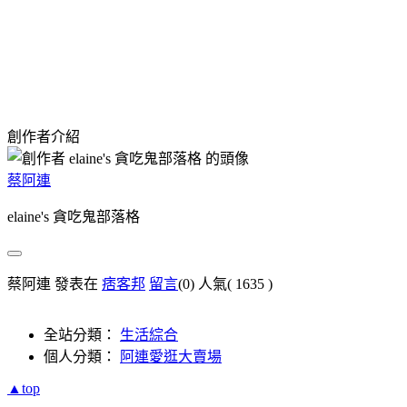
創作者介紹
蔡阿連
elaine's 貪吃鬼部落格
蔡阿連 發表在
痞客邦
留言
(0)
人氣(
1635
)
全站分類：
生活綜合
個人分類：
阿連愛逛大賣場
▲top