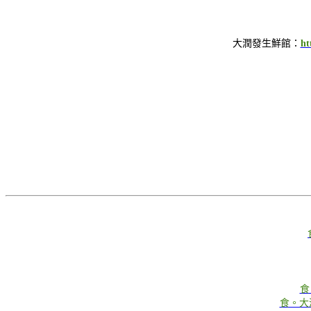
大潤發生鮮館：
ht
食
食。大