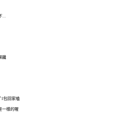
..
解饞
1包回家嗑
是一樣的喔