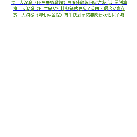
食。大潤發《FP黑胡椒雞塊》買冷凍雞塊回家炸來吃非常划算
食。大潤發《FP生鍋貼》比熟鍋貼更多了香味，價格又實在
​​​​​​​
食。大潤發《呷七碗金粽》端午快到當然要應景吃個粽子囉