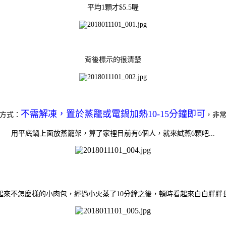
平均1顆才$5.5喔
背後標示的很清楚
不需解凍，置於蒸籠或電鍋加熱10-15分鐘
即可
方式：
，非
用平底鍋上面放蒸籠架，算了家裡目前有6個人，就來試蒸6顆吧...
起來不怎麼樣的小肉包，經過小火蒸了10分鐘之後，
頓時看起來白白胖胖