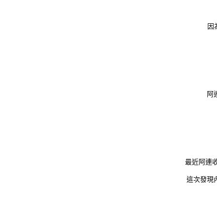
因
阿
最近阿連
這次發現