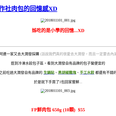
作社肉包的回憶感XD
姊吃的是小學的回憶...XD
阿連一家又去大潤發採購
(話說我們真的很愛去大潤發，而且一定要去內湖
逛到冷凍水餃包子區，看到大潤發自有品牌的包子蠻便宜的
之前吃過大潤發自有品牌的
生鍋貼
、
黑胡椒雞塊
、
手工水餃
都還有不錯
於是就下手買了1包回家嘗鮮...
FP鮮肉包 650g (10顆) $55