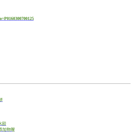
no=P0160300700125
餅
水餃
添加物喔