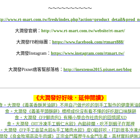
～～～～～～～～～～
tp://www.rt-mart.com.tw/fresh/index.php?action=product_detail&prod_
大潤發官網：
http://www.rt-mart.com.tw/website/rt-mart/
大潤發FB粉絲團：
https://www.facebook.com/rtmart888/
大潤發Instagram：
https://www.instagram.com/rtmart.tw/
大潤發Pixnet痞客幫部落格：
http://inextenso2015.pixnet.net/blog
《
大潤發好好味．延伸閱讀
》
食。大潤發《義美香酥蔥油餅》不用自己做也吃的到手工製作的健康蔥油
食。大潤發《義美芋頭酥餅》標榜成份沒有看不懂的好吃甜口味酥餅
食。大潤發《FP鮮肉包》有種小學合作社肉包的回憶感XD
食。大潤發《RT冷凍手工蝦仁水餃》內餡碎爛，吃不到蝦子在那裡
。大潤發《FP手工韭菜水餃&手工豬肉水餃》皮Q餡好吃，打趴很多冷凍
潤發《良金牧場高梁牛肉爐》正宗金門履歷牛&金門生產，真材實料絕無