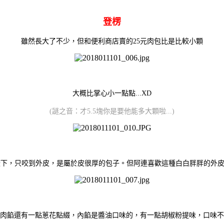
登楞
雖然長大了不少，但和便利商店賣的25元肉包比是比較小顆
大概比掌心小一點點...XD
(謎之音：才5.5塊你是要他能多大顆啦...
)
咬下，只咬到外皮，是屬於皮很厚的包子。
但阿連喜歡這種白白胖胖的外皮口
肉餡還有一點蔥花點綴，
內餡是醬油口味的，有一點胡椒粉提味，口味不