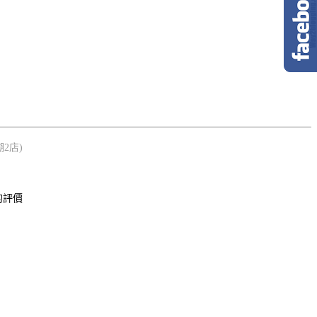
2店)
的評價