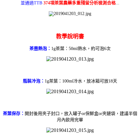
並通過TTB
374項茶葉農藥多重殘留分析檢測合格
...
教學說明書
茶壼熱泡：
1g茶葉：50ml熱水，約可泡6次
瓶裝冷泡：
1g茶葉：100ml冷水，放冰箱可放18天
茶葉保存：
開封後用夾子封口，放入罐子or保鮮盒or夾鏈袋，建議半個
月內飲用完畢