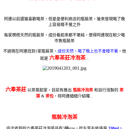
阿連以前還蠻喜歡喝茶，但是是便利商店的瓶裝茶，後來發現喝了晚
上容易睡不覺之外
每家標榜天然的瓶裝茶，成份看起來都不單純，使得阿連現在較少喝
市售瓶裝茶
不過現在阿連找到1家瓶裝茶，
成份天然，喝了晚上也不會睡不著
，他
六奉茶莊冷泡茶
就是
...
六奉茶莊
以茶葉起家，目前有推出
瓶裝冷泡茶
和自行泡製的
茶
葉
&
茶包
，待阿連細細介紹囉...
瓶裝冷泡茶
這次收到的六奉茶莊冷泡茶共有3種size，從左至右依序是
330ml、