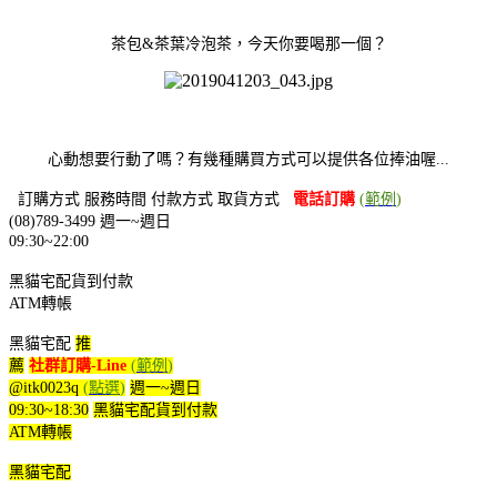
茶包&茶葉冷泡茶，今天你要喝那一個？
心動想要行動了嗎？有幾種購買方式可以提供各位捧油喔...
訂購方式
服務時間
付款方式
取貨方式
電話訂購
(
範例
)
(08)789-3499
週一~週日
09:30~22:00
黑貓宅配貨到付款
ATM轉帳
黑貓宅配
推
薦
社群訂購-Line
(
範例
)
@itk0023q
(
點選
)
週一~週日
09:30~18:30
黑貓宅配
貨到付款
ATM轉帳
黑貓宅配