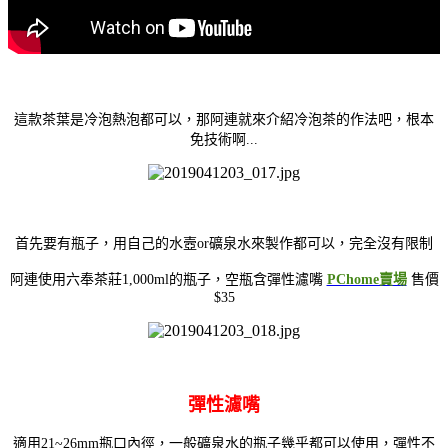
這款茶葉是冷泡熱泡都可以，那阿連就來介紹冷泡茶的作法吧，根本
免技術啊...
首先要有瓶子，用自己的水壼or礦泉水來製作都可以，完全沒有限制
阿連使用六奉茶莊1,000ml的瓶子，
空瓶含彈性濾嘴
PChome賣場
售價
$35
彈性濾嘴
適用21~26mm瓶口內徑，一般礦泉水的瓶子幾乎都可以使用，彈性不