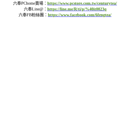
六奉PChome賣場：
https://www.pcstore.com.tw/centurytea/
六奉Line@：
https://line.me/R/ti/p/%40it0023q
六奉FB粉絲團：
https://www.facebook.com/6fengtea/