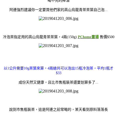
喝不完的捧油
阿連強烈建議你一定要買他們家的高山烏龍青茶茶葉自己泡...
冷泡茶指定用的高山烏龍青茶茶葉，4兩(150g)
PChome賣場
售價$500
以1公升需要10g茶葉來算，4兩總共可以泡出15瓶冷泡茶，平均1瓶才
$33
成份天然又健康，且比市售瓶裝茶還要划算多了...
說到市售瓶裝茶，這是阿連之前常喝的，某天看到原料落落長