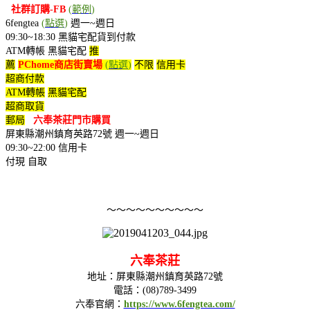
社群訂購-FB
(
範例
)
6fengtea
(
點選
)
週一~週日
09:30~18:30
黑貓宅配
貨到付款
ATM轉帳
黑貓宅配
推
薦
PChome商店街賣場
(
點選
)
不限
信用卡
超商付款
ATM轉帳
黑貓宅配
超商取貨
郵局
六奉茶莊門市購買
屏東縣潮州鎮育英路72號
週一~週日
09:30~22:00
信用卡
付現
自取
～～～～～～～～～～
六奉茶莊
地址：屏東縣潮州鎮育英路72號
電話：
(08)789-3499
六奉官網：
https://www.6fengtea.com/