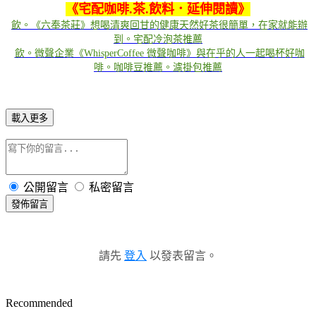
《
宅配咖啡.茶.飲料．延伸閱讀
》
飲。《六奉茶莊》想喝清爽回甘的健康天然好茶很簡單，在家就能辦
到。宅配冷泡茶推薦
飲。微聲企業《WhisperCoffee 微聲咖啡》與在乎的人一起喝杯好咖
啡。咖啡豆推薦。濾掛包推薦
載入更多
公開留言
私密留言
發佈留言
請先
登入
以發表留言。
Recommended