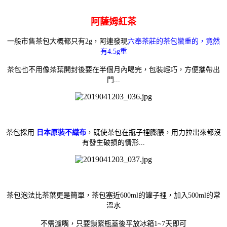
阿薩姆紅茶
一般市售茶包大概都只有2g，
阿連發現
六奉茶莊的茶包蠻重的，竟然
有4.5g重
茶包也不用像茶葉開封後要在半個月內喝完，
包裝輕巧，方便攜帶出
門...
茶包採用
日本原裝不織布
，既使茶包在瓶子裡膨脹，用力拉出來都沒
有發生破損的情形...
茶包泡法比茶葉更是簡單，茶包塞近600ml的罐子裡，加入500ml的常
溫水
不需濾嘴，只要鎖緊瓶蓋後平放冰箱1~7天即可