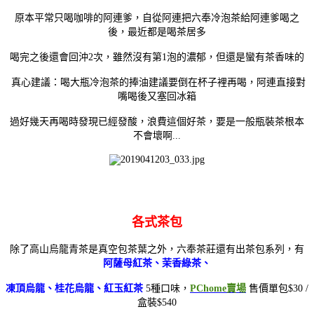
原本平常只喝咖啡的阿連爹，自從阿連把六奉冷泡茶給阿連爹喝之
後，最近都是喝茶居多
喝完之後還會回沖2次，雖然沒有第1泡的濃郁，但還是蠻有茶香味的
真心
建議：喝大瓶冷泡茶的捧油建議要倒在杯子裡再喝，阿連直接對
嘴喝後又塞回冰箱
過好幾天再喝時發現已經發酸，浪費這個好茶，要是一般瓶裝茶根本
不會壞啊...
各式茶包
除了高山烏龍青茶是真空包茶葉之外，六奉茶莊還有出茶包系列，
有
阿薩母紅茶、茉香綠茶、
凍頂烏龍、桂花烏龍、紅玉紅茶
5種口味，
PChome賣場
售價單包$30 /
盒裝$540