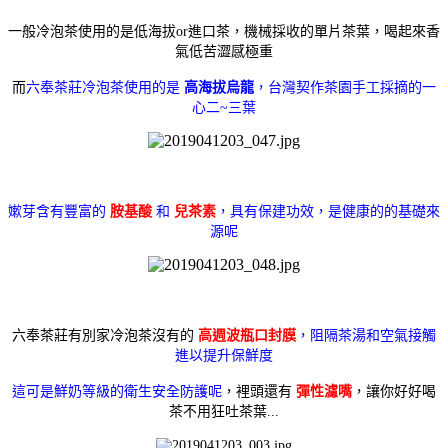
一般冷泡茶使用的是低海拔or進口茶，
機械採收的單片茶葉，喝起來香
氣低苦澀感極重
而
六奉茶莊冷泡茶使用的是
高海拔烏龍
，台灣
契作茶園手工採摘的一
心二~三葉
嫰芽含有豐富的
胺基酸
和
兒茶素
，具有保建功效，是健康的的基礎來
源呢
六奉茶莊有別家冷泡茶沒有的
高週波瓶口封膜
，阻隔茶湯和空氣接觸
進以
提升保鮮度
這可是鮮奶等級的衛生安全防護呢
，裡頭還有
彈性濾嘴
，讓你好好喝
茶不用狂吐茶葉...