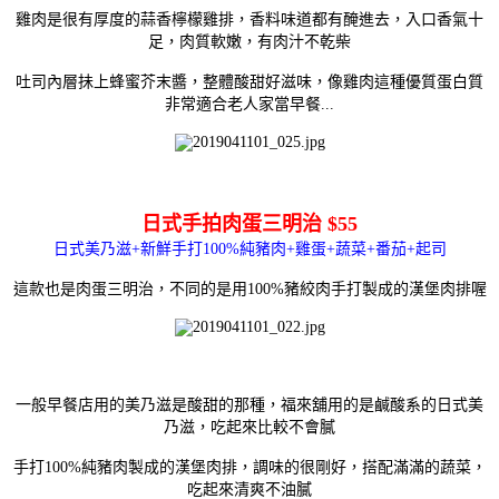
雞肉是很有厚度的蒜香檸檬雞排，香料味道都有醃進去，入口香氣十
足，肉質軟嫩，有肉汁不乾柴
吐司內層抺上蜂蜜芥末醬，
整體酸甜好滋味，像雞肉這種
優質蛋白質
非常適合老人家當早餐...
日式手拍肉蛋三明治 $55
日式美乃滋+新鮮手打100%純豬肉+雞蛋+蔬菜+番茄+起司
這款也是肉蛋三明治，不同的是用100%豬絞肉手打製成的漢堡肉排喔
一般早餐店用的美乃滋是酸甜的那種，福來舖用的是鹹酸系的
日式美
乃滋，吃起來比較不會膩
手打100%純豬肉製成的漢堡肉排，調味的很剛好，搭配
滿滿的蔬菜，
吃起來清爽不油膩