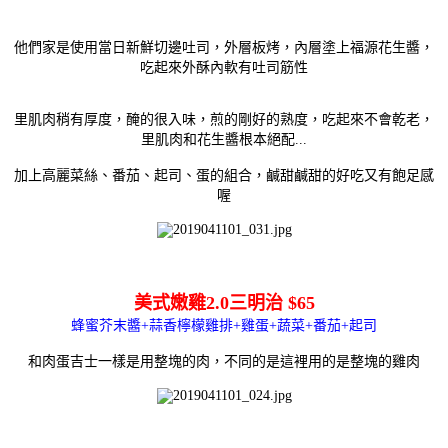
他們家是使用當日新鮮切邊吐司，外層板烤，內層塗上福源花生醬，
吃起來外酥內軟有吐司筋性
里肌肉稍有厚度，醃的很入味，煎的剛好的熟度，吃起來不會乾老，
里肌肉和花生醬根本絕配...
加上高麗菜絲、番茄、起司、蛋的組合，鹹甜鹹甜的好吃又有飽足感
喔
美式嫩雞2.0三明治 $65
蜂蜜芥末醬+蒜香檸檬雞排+雞蛋+蔬菜+番茄+起司
和肉蛋吉士一樣是用整塊的肉，不同的是這裡用的是整塊的雞肉