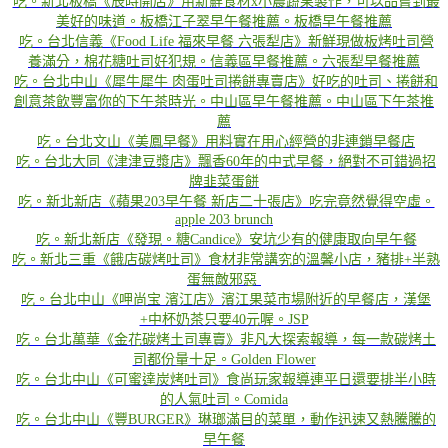
吃。新北板橋《辰時開店》用新鮮食材x小農蔬果製作，可以品嘗到最
美好的味道。板橋江子翠早午餐推薦。板橋早午餐推薦
吃。台北信義《Food Life 福來早餐 六張犁店》新鮮現做板烤吐司營
養滿分，棉花糖吐司好犯規。信義區早餐推薦。六張犁早餐推薦
吃。台北中山《犀牛犀牛 肉蛋吐司捲餅專賣店》好吃的吐司、捲餅和
創意茶飲豐富你的下午茶時光。中山區早午餐推薦。中山區下午茶推
薦
吃。台北文山《美鳳早餐》用料實在用心經營的非連鎖早餐店
吃。台北大同《津津豆漿店》飄香60年的中式早餐，絕對不可錯過招
牌韭菜蛋餅
吃。新北新店《蘋果203早午餐 新店二十張店》吃完竟然覺得空虛。
apple 203 brunch
吃。新北新店《發現。糖Candice》安坑少有的健康取向早午餐
​
吃。新北三重《餓店碳烤吐司》食材非常講究的溫馨小店，豬排+半熟
蛋無敵邪惡​​​​​​
吃。台北中山《呷尚宝 濱江店》濱江果菜市場附近的早餐店，漢堡
+中杯奶茶只要40元喔。JSP
吃。台北萬華《金花碳烤土司專賣》非凡大探索報導，每一款碳烤土
司都份量十足。Golden Flower
吃。台北中山《可蜜達炭烤吐司》食尚玩家報導連平日還要排半小時
的人氣吐司。Comida
吃。台北中山《豐BURGER》琳瑯滿目的菜單，動作迅速又熱騰騰的
早午餐