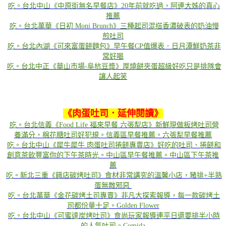
吃。台北中山《中原街無名早餐店》20年前就吃過，阿連大姊的真心
推薦
吃。台北萬華《日初 Moni Brunch》三種起司混搭香濃破表的奶油慢
煎吐司
吃。台北內湖《可來富蛋餅麵包》早午餐CP值爆表．日月潭鮮奶茶非
常好喝
吃。台北中正《華山市場-阜杭豆漿》厚燒餅夾蛋超級好吃只是排隊會
讓人起笑
《
肉蛋吐司．延伸閱讀
》
吃。台北信義《Food Life 福來早餐 六張犁店》新鮮現做板烤吐司營
養滿分，棉花糖吐司好犯規。信義區早餐推薦。六張犁早餐推薦
吃。台北中山《犀牛犀牛 肉蛋吐司捲餅專賣店》好吃的吐司、捲餅和
創意茶飲豐富你的下午茶時光。中山區早午餐推薦。中山區下午茶推
薦
​
吃。新北三重《餓店碳烤吐司》食材非常講究的溫馨小店，豬排+半熟
蛋無敵邪惡​​​​​​
吃。台北萬華《金花碳烤土司專賣》非凡大探索報導，每一款碳烤土
司都份量十足。Golden Flower
吃。台北中山《可蜜達炭烤吐司》食尚玩家報導連平日還要排半小時
的人氣吐司。Comida