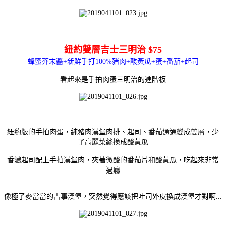
紐約雙層吉士三明治 $75
蜂蜜芥末醬+新鮮手打100%豬肉+酸黃瓜+蛋+番茄+起司
看起來是手拍肉蛋三明治的進階板
紐約版的手拍肉蛋，純豬肉
漢堡肉排、起司、番茄通通變成雙層，少
了高麗菜絲換成酸黃瓜
香濃起司配上手拍漢堡肉，夾著微酸的番茄片和酸黃瓜，吃起來非常
過癮
像極了麥當當的吉事漢堡，
突然覺得應該把吐司外皮換成漢堡才對啊...