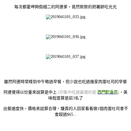
每次都愛呷夠假細二的阿連爹，竟然默默的把薯餅吃光光
雖然阿連時常睡到中午略過早餐，但少說也吃過幾家肉蛋吐司的早餐
阿連覺得以份量來說算是中上
(印象中吃過最撐的是
西門町金花
)
，美
味程度算是前3名了
出餐速度快，
價格來說算合理，嫌貴的人回家看看做1個肉蛋吐司會不
會超過$65...