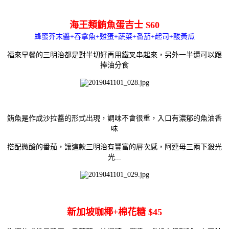
海王類鮪魚蛋吉士 $60
蜂蜜芥末醬+吞拿魚+雞蛋+蔬菜+番茄+起司+酸黃瓜
福來早餐的三明治都是對半切好再用鐵叉串起來，另外一半還可以跟
捧油分食
鮪魚是作成沙拉醬的形式出現，調味不會很重，
入口有濃郁的魚油香
味
搭配微酸的番茄，讓這款三明治有豐富的層次感，阿連母三兩下殺光
光...
新加坡咖椰+棉花糖 $45