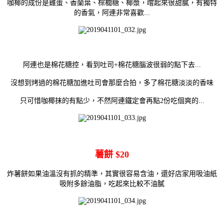
咖椰的成份是雞蛋、香蘭葉、棕櫚糖、椰漿，嚐起來很甜膩，有獨特
的香氣，阿連非常喜歡...
阿連也是棉花糖控，看到吐司+棉花糖腦波很弱的點下去...
沒想到
烤過的棉花糖加進吐司會那麼合拍，
多了棉花糖淡淡的香味
只可惜咖椰抹的有點少，不然阿連鐵定會再點2份吃個爽的...
薯餅 $20
炸薯餅如果油溫沒有抓的精準，其實很容易含油，還好
店家用吸油紙
吸附多餘油脂，吃起來比較不油膩