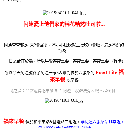
阿連愛上他們家的棉花糖烤吐司啦...
阿連常常都是1天2餐居多，不小心睡晚就直接吃中餐啦
，這是不好的
行為...
一日之計在於晨，所以早餐非常重要！非常重要！非常重要...(握拳)
Food Life 福
所以今天阿連號召了阿連一家6人來到位於六張犁的
來早餐
吃早餐
謎之音：11點還算吃早餐嗎？ 阿連：沒辦法有人爬不起來啊...
福來早餐
位於和平東路&基隆路口附近，
離捷運六張犁站非常近，
步行100公尺過馬路就可以到達