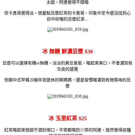
太甜，
阿連覺得不錯喝
但卡勇哥覺得淡，很愛點豆漿紅茶的卡勇哥，印象中至今還沒找到心
目中好喝的豆漿紅茶...
冰 無糖 鮮濃豆漿 $30
豆漿可以選擇有糖or無糖，淡淡的黃豆香氣，喝起來爽口，不會濃到有
生痰的感覺
但開中式早餐20幾年到退休的蔡媽媽，還是習慣喝濃到有微焦味的豆
漿
冰 玉里紅茶 $25
紅茶喝起來微甜不澀好順口，平常都喝奶
精
茶的阿連，竟然覺得這種