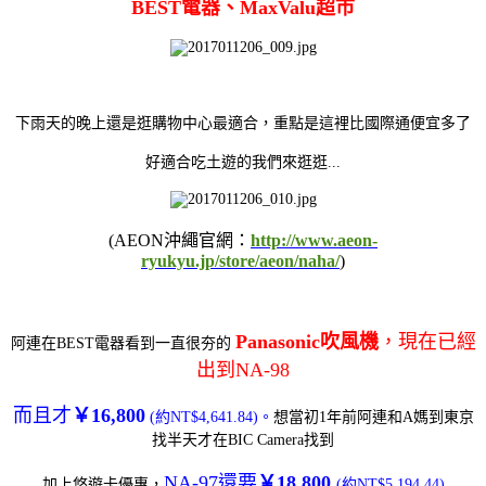
BEST電器、MaxValu超市
下雨天的晚上還是逛購物中心最適合，重點是這裡比國際通便宜多了
好適合吃土遊的我們來逛逛...
(AEON沖繩官網：
http://www.aeon-
ryukyu.jp/store/aeon/naha/
)
Panasonic吹風機
，現在已經
阿連在BEST電器看到一直很夯的
出到NA-98
而且才
￥16,800
(約NT$4,641.84)。
想當初1年前阿連和A媽到東京
找半天才在BIC Camera找到
NA-97還要
￥18,800
加上悠遊卡優惠，
(約NT$5,194.44)