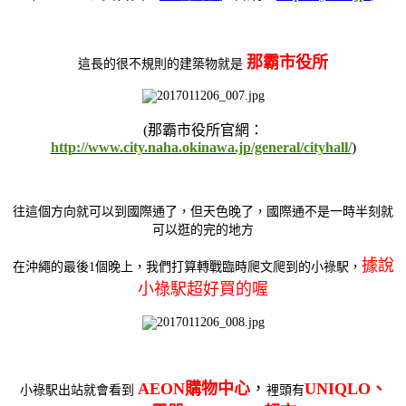
那霸市役所
這長的很不規則的建築物就是
(那霸市役所官網：
http://www.city.naha.okinawa.jp/general/cityhall/
)
往這個方向就可以到國際通了，但天色晚了，國際通不是一時半刻就
可以逛的完的地方
據說
在沖繩的最後1個晚上，我們打算轉戰臨時爬文爬到的小祿駅，
小祿駅超好買的喔
AEON購物中心
，
UNIQLO、
小祿駅出站就會看到
裡頭有