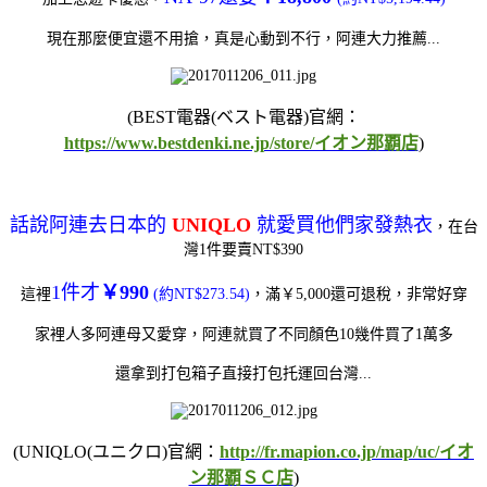
現在那麼便宜還不用搶，真是心動到不行，阿連大力推薦...
(BEST電器(ベスト電器)官網：
https://www.bestdenki.ne.jp/store/イオン那覇店
)
話說阿連去日本的
UNIQLO
就愛買他們家發熱衣
，在台
灣1件要賣NT$390
1件才
￥990
這裡
(約NT$273.54)
，
滿￥5,000還可退稅，非常好穿
家裡人多阿連母又愛穿，阿連就買了不同顏色10幾件買了1萬多
還拿到打包箱子直接打包托運回台灣...
(UNIQLO(ユニクロ)官網：
http://fr.mapion.co.jp/map/uc/イオ
ン那覇ＳＣ店
)