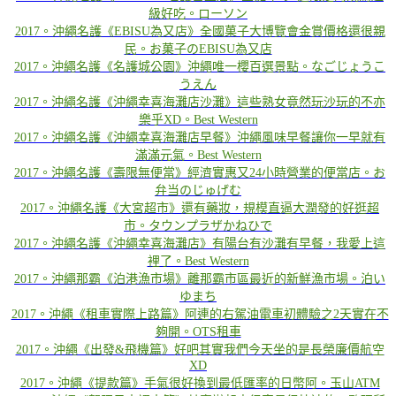
級好吃。ローソン
2017。沖繩名護《EBISU為又店》全國菓子大博覽會金賞價格還很親
民。お菓子のEBISU為又店
2017。沖繩名護《名護城公園》沖繩唯一櫻百選景點。なごじょうこ
うえん
2017。沖繩名護《沖繩幸喜海灘店沙灘》這些熟女竟然玩沙玩的不亦
樂乎XD。Best Western​​​​​​​
​​​​​​​
2017。沖繩名護《沖繩幸喜海灘店早餐》沖繩風味早餐讓你一早就有
滿滿元氣。Best Western​​​​​​​
​​​​​​​
2017。沖繩名護《壽限無便當》經濟實惠又24小時營業的便當店。お
弁当のじゅげむ​​​​​​​
​​​​​​​
2017。沖繩名護《大宮超市》還有藥妝，規模直逼大潤發的好逛超
市。タウンプラザかねひで​​​​​​​
2017。沖繩名護《沖繩幸喜海灘店》有陽台有沙灘有早餐，我愛上這
裡了。Best Western​​​​​​​
2017。沖繩那霸《泊港漁市場》離那霸市區最近的新鮮漁市場。泊い
ゆまち
2017。沖繩《租車實際上路篇》阿連的右駕油電車初體驗之2天實在不
夠開。OTS租車​​​​​​​
2017。沖繩《出發&飛機篇》好吧其實我們今天坐的是長榮廉價航空
XD​​​​​​​
2017。沖繩《提款篇》手氣很好換到最低匯率的日幣阿。玉山ATM