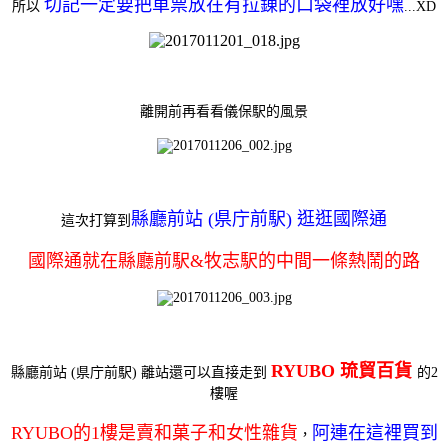
切記一定要把車票放在有拉錬的口袋裡放好嘿
所以
...XD
離開前再看看儀保駅的風景
縣廳前站 (県庁前駅) 逛逛國際通
這次打算到
國際通就在縣廳前駅&牧志駅的中間一條熱鬧的路
RYUBO 琉貿百貨
縣廳前站 (県庁前駅) 離站還可以直接走到
的2
樓喔
RYUBO的1樓是賣和菓子和女性雜貨
阿連在這裡買到
，