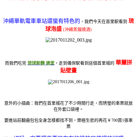
沖繩單軌電車車站還蠻有特色的
琉
，我們今天在首里駅看到
球泡盛
(沖繩蒸鎦燒酒)
華麗拼
而我們吃完
琉球新麵 通堂
，走到儀保駅看到這個首里城的
貼壁畫
意外的小插曲：我們在首里城花了不少時間行走，而琇瑩的車票就放
在外套口袋裡。
要進站前翻遍包包全身怎樣都找不到，樂極生悲的再花￥700買1張車
票