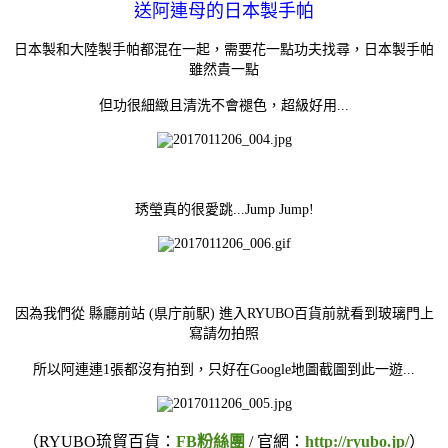
送阿連母的日本製手帕
日本製和大陸製手帕都混在一起，需要花一點功夫找尋，日本製手帕
雖然貴一點
但功很細緻且清洗不會褪色，超級好用...
琇瑩真的很愛跳...Jump Jump!
因為我們從
縣廳前站 (県庁前駅) 進入RYUBO百貨前就看到玻璃門上
寫請勿拍照
所以阿連連1張都沒有拍到，只好在Google地圖截圖到此一遊...
（RYUBO琉貿百貨：
FB粉絲團
/ 官網：
http://ryubo.jp/
）