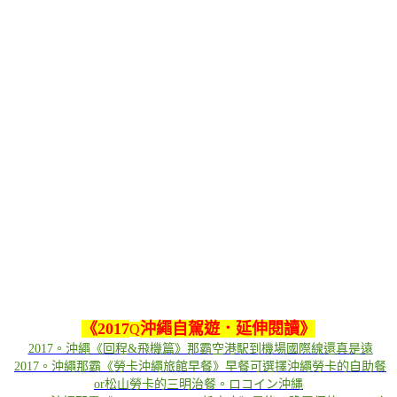
《
2017
沖繩自駕遊．延伸閱讀
》
Q
2017。沖繩《回程&飛機篇》那霸空港駅到機場國際線還真是遠
2017。沖繩那霸《勞卡沖繩旅館早餐》早餐可選擇沖繩勞卡的自助餐
or松山勞卡的三明治餐。ロコイン沖縄