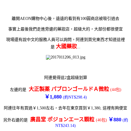
離開AEON購物中心後，遠遠的看到有100圓商店被吸引過去
事實上最後我們走進旁邊的藥妝店，超級大的，大部份都很便宜
現場還有說中文的服務人員可以詢問，
阿連到買完東西才知道這裡
大國藥妝
是
...
阿連覺得這2盒超級划算
大正製薬 パブロンゴールドＡ微粒
左邊的是
(44包)
￥1,080
(約NT$298.4)
阿連往年有買過￥1,500左右，去年在東京買到￥1,380, 這裡有夠便宜
廣昌堂 ポジョンエース顆粒
￥880
另外右邊的是
(46包)
(約
NT$243.14)