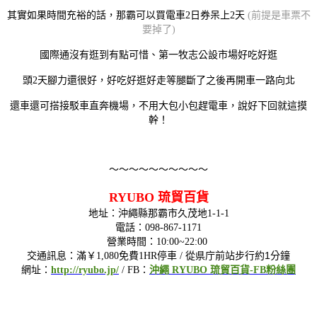
其實如果時間充裕的話，那霸可以買電車2日券呆上2天
(前提是車票不
要掉了)
國際通沒有逛到有點可惜、第一牧志公設市場好吃好逛
頭2天腳力還很好，好吃好逛好走等腿斷了之後再開車一路向北
還車還可搭接駁車直奔機場，不用大包小包趕電車，
說好下回就這摸
幹！
～～～～～～～～～～
RYUBO 琉貿百貨
地址：沖繩縣那霸市久茂地1-1-1
電話：098-867-1171
營業時間：10:00~22:00
從県庁前站步行約1分鐘
交通訊息：滿￥1,080免費1HR停車 /
網址：
http://ryubo.jp/
/ FB：
沖繩 RYUBO 琉貿百貨-FB粉絲團