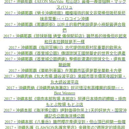
2017。沖繩那霸《AEON MaxValu 松山店》最後一晚買個夠。マック
スバリュ
2017。沖繩那霸《勞卡沖繩旅館》櫃檯接待的英文非常棒但吸菸房菸
味非常重><。ロコイン沖縄
2017。沖繩那霸《那霸逛街》以吃土的我們來說還是小祿駅最適合我
們
2017。沖繩那霸《琉球新麺 通堂 儀保駅前店》雖然長的很像但吃起來
和日本拉麵就是不一樣
2017。沖繩那霸《指司笠樋川》古代提供桃原村民重要的飲用水
2017。沖繩那霸《首里城公園》傳頌琉球王國榮華史的世界文化遺產
2017。沖繩那霸《首里城公園週邊》整條街濃濃的琉球文化，還有風
獅爺喔
2017。沖繩那霸《單軌列車篇》在那霸市區還是要坐單軌卡方便
2017。沖繩恩納《丸大市場 讀谷波平店》來超市買半價宵夜超划算。
丸大読谷波平店
2017。沖繩恩納《沖繩恩納海灘店》好可惜沒有高樓層的房間><。
Best Western
2017。沖繩本部《燒肉本部牧場 本部店》阿連日本燒肉初體驗。焼肉
もとぶ牧場 もとぶ店
2017。沖繩本部《海洋博公園》絕對值得你呆上1天的好地方。国営沖
縄記念公園海洋博公園​​​​​​​
2017。沖繩本部《八重岳》雖然櫻花季還沒到，但山頂已經開一些囉
2017。沖繩名護《LAWSON名護宮里店》金雞年の7週限定的燒鳥超