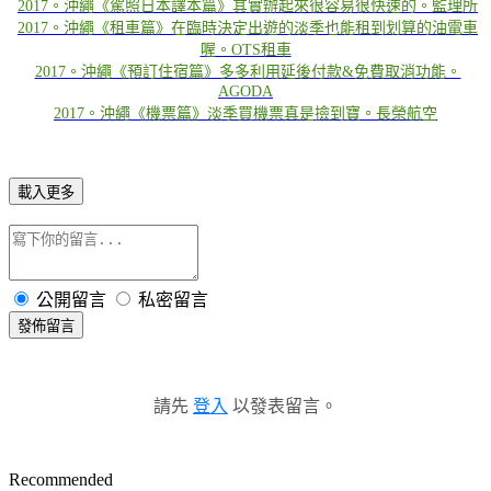
2017。沖繩《駕照日本譯本篇》其實辦起來很容易很快速的。監理所​​​​​​​
2017。沖繩《租車篇》在臨時決定出遊的淡季也能租到划算的油電車
喔。OTS租車
2017。沖繩《預訂住宿篇》多多利用延後付款&免費取消功能。
AGODA
​​​​​​​
2017。沖繩《機票篇》淡季買機票真是撿到寶。長榮航空
載入更多
公開留言
私密留言
發佈留言
請先
登入
以發表留言。
Recommended