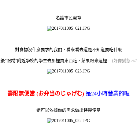
名護市民憲章
對食物沒什麼要求的我們，看來看去還是不知道要吃什麼
最後"跟蹤"附近學校的學生去那裡買東西吃，結果跟來這裡
...
(好像變態>///
壽限無便當 (お弁当のじゅげむ)
是24小時營業的喔
還可以依據你的需求做出特製便當