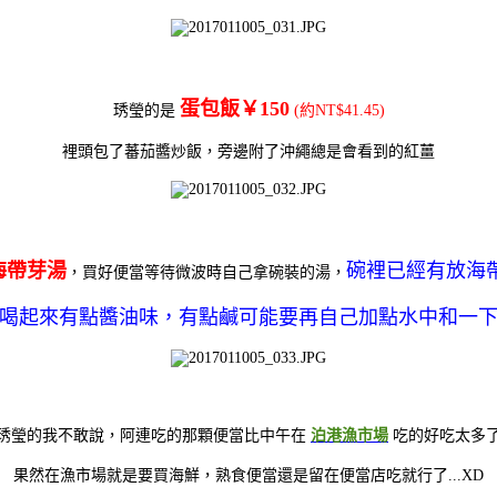
蛋包飯￥150
琇瑩的是
(約NT$41.45)
裡頭包了蕃茄醬炒飯，旁邊附了沖繩總是會看到的紅薑
海帶芽湯
碗裡已經有放海
，買好便當等待微波時自己拿碗裝的湯，
喝起來有點醬油味，有點鹹可能要再自己加點水中和一
琇瑩的我不敢說，阿連吃的那顆便當比中午在
泊港漁市場
吃的好吃太多
果然在漁市場就是要買海鮮，熟食便當還是留在便當店吃就行了...XD