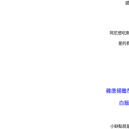
阿尼想吃
是的我
雞唐揚雖
白飯
小缺點就