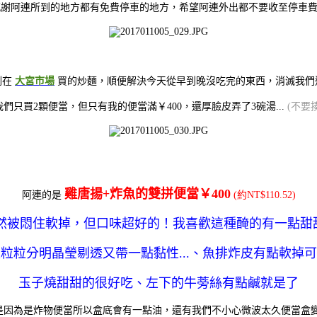
感謝阿連所到的地方都有免費停車的地方，希望阿連外出都不要收至停車費..
剛在
大宮市場
買的炒麵，順便解決今天從早到晚沒吃完的東西，消滅我
們只買2顆便當，但只有我的便當滿￥400，還厚臉皮弄了3碗湯...
(不要
雞唐揚+炸魚的雙拼便當￥400
阿連的是
(約NT$110.52)
然被悶住軟掉，但口味超好的！我喜歡這種醃的有一點甜甜的
粒粒分明晶瑩剔透又帶一點黏性...
、魚排炸皮有點軟掉可
玉子燒甜甜的很好吃、
左下的牛蒡絲有點鹹就是了
是因為是炸物便當所以盒底會有一點油，還有我們
不小心微波太久便當盒變形