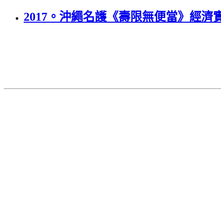
2017。沖繩名護《壽限無便當》經濟