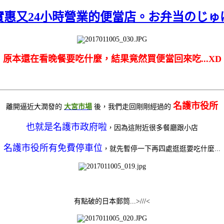
實惠又24小時營業的便當店。お弁当のじゅ
原本還在看晚餐要吃什麼，結果竟然買便當回來吃...XD
名護市役所
離開逼近大潤發的
大宮市場
後，我們走回剛剛經過的
也就是名護市政府啦
，
因為這附近很多餐廳跟小店
名護市役所有免費停車位
，
就先暫停一下再四處逛逛要吃什麼...
有點破的日本郵筒...>///<