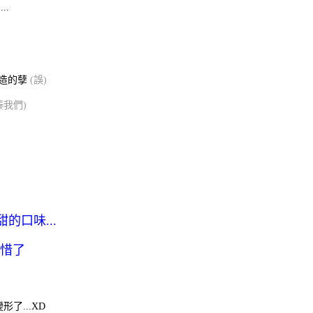
.
們造的孽
(誤)
揍我們)
口味...
惜了
了...XD